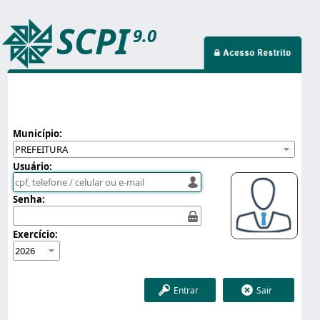
SCPI
9.0
Município:
Usuário:
Senha:
Exercício:
Entrar
Sair